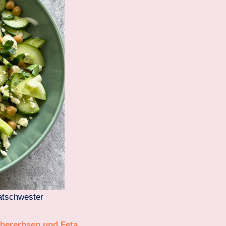
latschwester
chererbsen und Feta