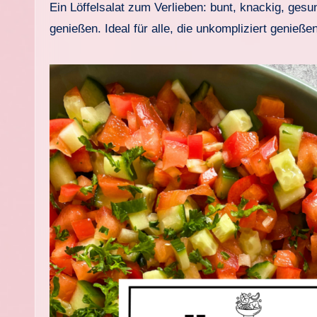
Ein Löffelsalat zum Verlieben: bunt, knackig, gesund und ganz ohne Mayonnaise. Dieser vegane Salat lässt sich super vorbereiten und direkt aus der Schüssel
genießen. Ideal für alle, die unkompliziert genieß