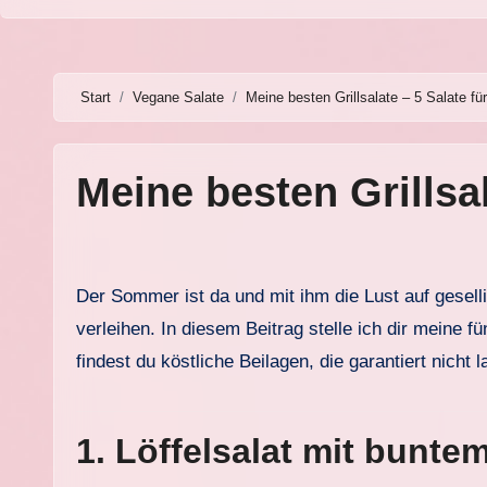
Start
Vegane Salate
Meine besten Grillsalate – 5 Salate f
Meine besten Grillsa
Der Sommer ist da und mit ihm die Lust auf gesellige Grillabende! Was dabei nie fehlen darf? Frische, kreative Grillsalate, die jedem BBQ das gewisse Etwas
verleihen. In diesem Beitrag stelle ich dir meine f
findest du köstliche Beilagen, die garantiert nicht
1. Löffelsalat mit bunt