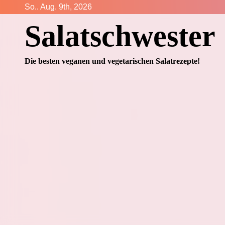
Zum
So.. Aug. 9th, 2026
Inhalt
Salatschwester
springen
Die besten veganen und vegetarischen Salatrezepte!