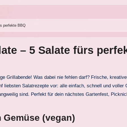
ürs perfekte BBQ
late – 5 Salate fürs perf
ünf liebsten Salatrezepte vor: alle einfach, schnell und vol
 langweilig sind. Perfekt für dein nächstes Gartenfest, Pickni
em Gemüse (vegan)