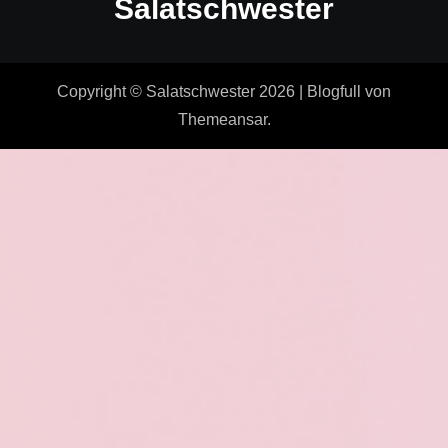
Salatschwester
Copyright © Salatschwester 2026
|
Blogfull
von
Themeansar
.