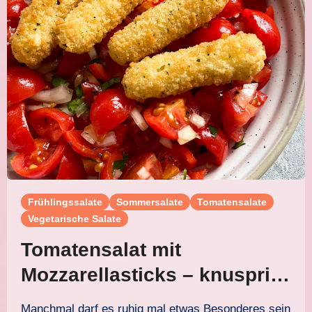
Frühlingssalate
Sommersalate
Tomatensalate
Vegetarische Salate
Tomatensalat mit
Mozzarellasticks – knusprig
und unglaublich lecker
Manchmal darf es ruhig mal etwas Besonderes sein