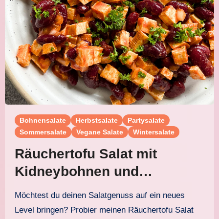
Bohnensalate
Herbstsalate
Partysalate
Sommersalate
Vegane Salate
Wintersalate
Räuchertofu Salat mit
Kidneybohnen und
fruchtigem Dressing
Möchtest du deinen Salatgenuss auf ein neues
Level bringen? Probier meinen Räuchertofu Salat