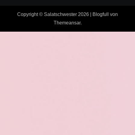
Copyright © Salatschwester 2026
|
Blogfull
von
Themeansar
.