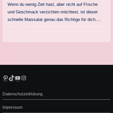
Agave-Senf-Dressing
Wenn du wenig Zeit hast, aber nicht auf Frische
und Geschmack verzichten möchtest, ist dieser
schnelle Maissalat genau das Richtige für dich.…
Pinterest
TikTok
YouTube
Instagram
Datenschutzerklärung
Impressum