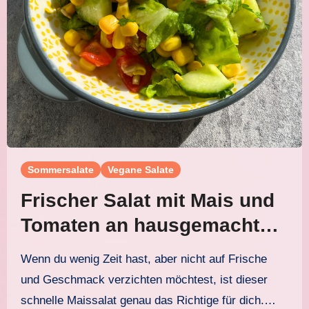
Sommersalate
Vegane Salate
Frischer Salat mit Mais und
Tomaten an hausgemachtem
Agave-Senf-Dressing
Wenn du wenig Zeit hast, aber nicht auf Frische
und Geschmack verzichten möchtest, ist dieser
schnelle Maissalat genau das Richtige für dich.…