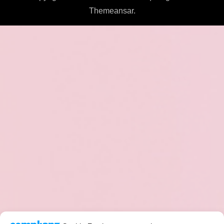
Themeansar
.