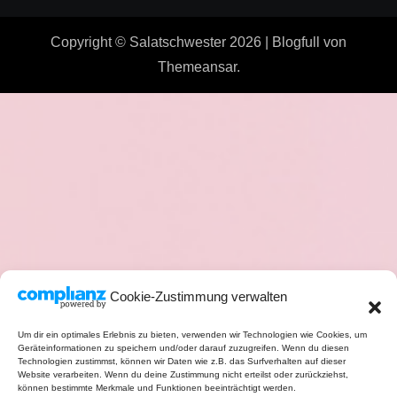
Copyright © Salatschwester 2026
|
Blogfull
von
Themeansar
.
Cookie-Zustimmung verwalten
Um dir ein optimales Erlebnis zu bieten, verwenden wir Technologien wie Cookies, um
Geräteinformationen zu speichern und/oder darauf zuzugreifen. Wenn du diesen
Technologien zustimmst, können wir Daten wie z.B. das Surfverhalten auf dieser
Website verarbeiten. Wenn du deine Zustimmung nicht erteilst oder zurückziehst,
können bestimmte Merkmale und Funktionen beeinträchtigt werden.