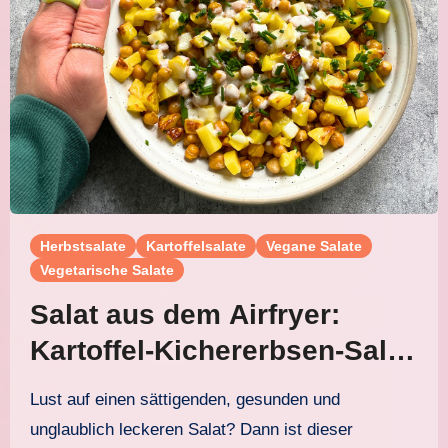
Herbstsalate
Kartoffelsalate
Vegane Salate
Vegetarische Salate
Salat aus dem Airfryer:
Kartoffel-Kichererbsen-Salat
mit Joghurtdressing
Lust auf einen sättigenden, gesunden und
unglaublich leckeren Salat? Dann ist dieser