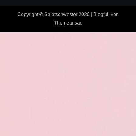
Copyright © Salatschwester 2026
|
Blogfull
von
Themeansar
.