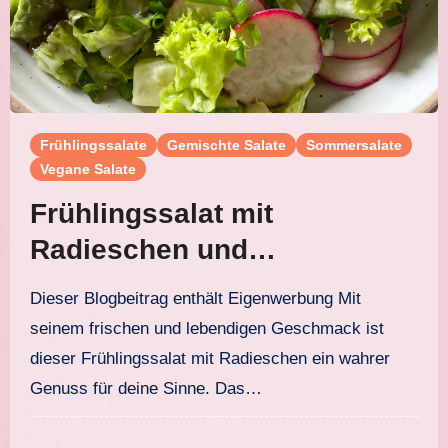
Frühlingssalate
Gemischte Salate
Sommersalate
Vegane Salate
Frühlingssalat mit
Radieschen und
Buttermilchdressing
Dieser Blogbeitrag enthält Eigenwerbung Mit
seinem frischen und lebendigen Geschmack ist
dieser Frühlingssalat mit Radieschen ein wahrer
Genuss für deine Sinne. Das…