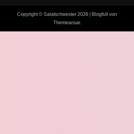
Copyright © Salatschwester 2026
|
Blogfull
von
Themeansar
.