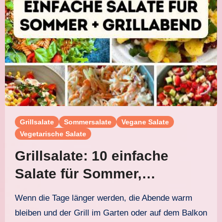
Grillsalate
Sommersalate
Vegane Salate
Vegetarische Salate
Grillsalate: 10 einfache
Salate für Sommer,
Grillabend und Buffet
Wenn die Tage länger werden, die Abende warm
bleiben und der Grill im Garten oder auf dem Balkon