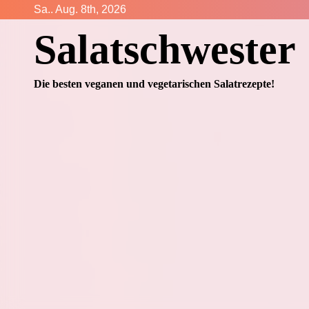
Zum
Sa.. Aug. 8th, 2026
Inhalt
Salatschwester
springen
Die besten veganen und vegetarischen Salatrezepte!