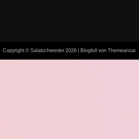
Copyright © Salatschwester 2026
|
Blogfull
von
Themeansar
.