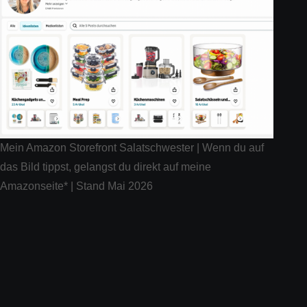
Mein Amazon Storefront Salatschwester | Wenn du auf
das Bild tippst, gelangst du direkt auf meine
Amazonseite* | Stand Mai 2026