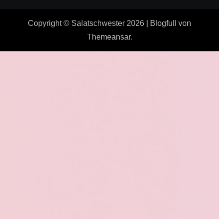
Copyright © Salatschwester 2026
|
Blogfull
von
Themeansar
.