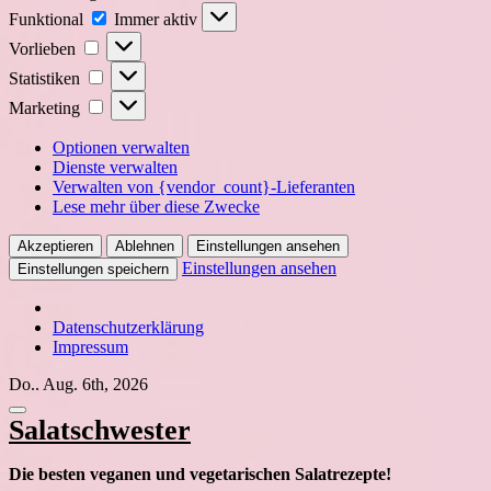
Funktional
Funktional
Immer aktiv
Vorlieben
Vorlieben
Statistiken
Statistiken
Marketing
Marketing
Optionen verwalten
Dienste verwalten
Verwalten von {vendor_count}-Lieferanten
Lese mehr über diese Zwecke
Akzeptieren
Ablehnen
Einstellungen ansehen
Einstellungen ansehen
Einstellungen speichern
Datenschutzerklärung
Impressum
Zum
Do.. Aug. 6th, 2026
Inhalt
springen
Salatschwester
Die besten veganen und vegetarischen Salatrezepte!