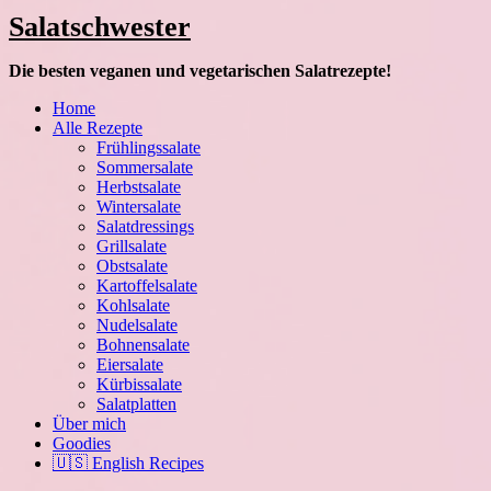
Salatschwester
Die besten veganen und vegetarischen Salatrezepte!
Home
Alle Rezepte
Frühlingssalate
Sommersalate
Herbstsalate
Wintersalate
Salatdressings
Grillsalate
Obstsalate
Kartoffelsalate
Kohlsalate
Nudelsalate
Bohnensalate
Eiersalate
Kürbissalate
Salatplatten
Über mich
Goodies
🇺🇸 English Recipes