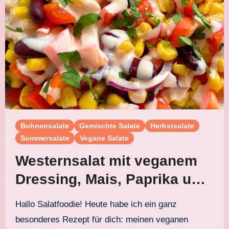
Bohnensalate
Gemischte Salate
Herbstsalate
Sommersalate
Vegane Salate
Westernsalat mit veganem
Dressing, Mais, Paprika und
Kidneybohnen
Hallo Salatfoodie! Heute habe ich ein ganz
besonderes Rezept für dich: meinen veganen