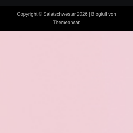
Copyright © Salatschwester 2026
|
Blogfull
von
Themeansar
.