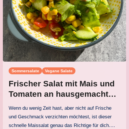
Sommersalate
Vegane Salate
Frischer Salat mit Mais und
Tomaten an hausgemachtem
Agave-Senf-Dressing
Wenn du wenig Zeit hast, aber nicht auf Frische
und Geschmack verzichten möchtest, ist dieser
schnelle Maissalat genau das Richtige für dich.…