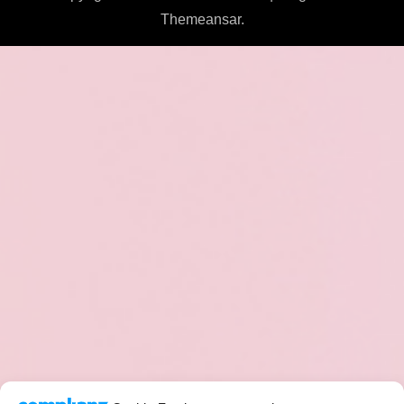
Themeansar
.