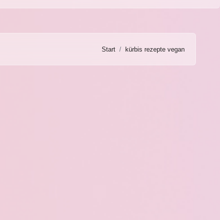
Start
kürbis rezepte vegan