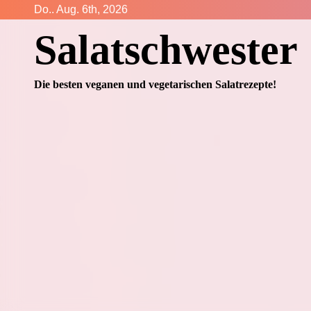
Zum
Do.. Aug. 6th, 2026
Inhalt
Salatschwester
springen
Die besten veganen und vegetarischen Salatrezepte!