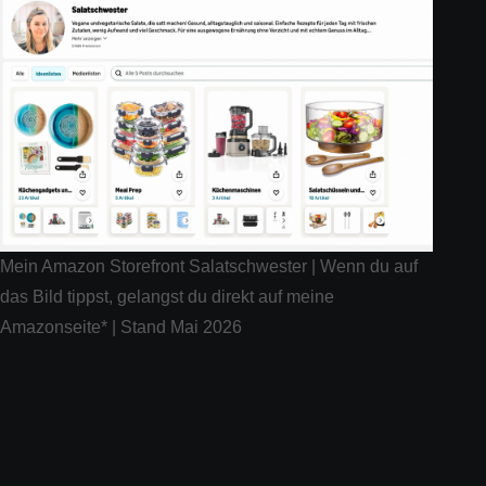
Mein Amazon Storefront Salatschwester | Wenn du auf
das Bild tippst, gelangst du direkt auf meine
Amazonseite* | Stand Mai 2026