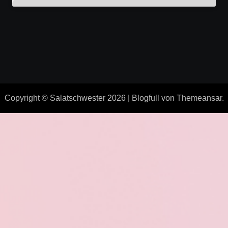
Copyright © Salatschwester 2026
|
Blogfull
von
Themeansar
.