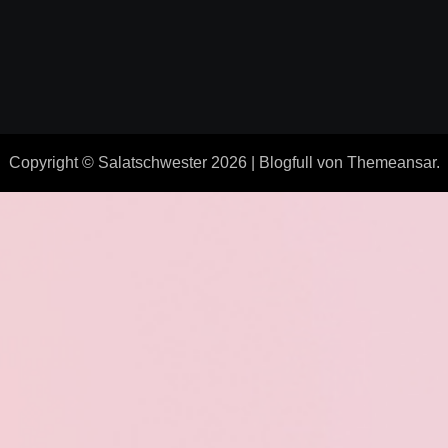
Copyright © Salatschwester 2026
|
Blogfull
von
Themeansar
.