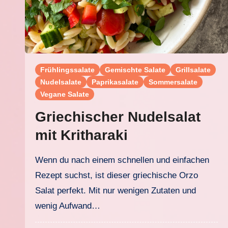
Frühlingssalate
Gemischte Salate
Grillsalate
Nudelsalate
Paprikasalate
Sommersalate
Vegane Salate
Griechischer Nudelsalat
mit Kritharaki
Wenn du nach einem schnellen und einfachen
Rezept suchst, ist dieser griechische Orzo
Salat perfekt. Mit nur wenigen Zutaten und
wenig Aufwand…