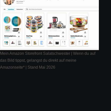
Mein Amazon Storefront Salatschwester | Wenn du auf
das Bild tippst, gelangst du direkt auf meine
Amazonseite* | Stand Mai 2026