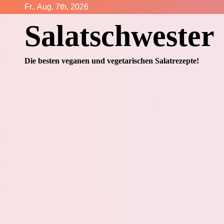
Zum
Fr.. Aug. 7th, 2026
Inhalt
Salatschwester
springen
Die besten veganen und vegetarischen Salatrezepte!