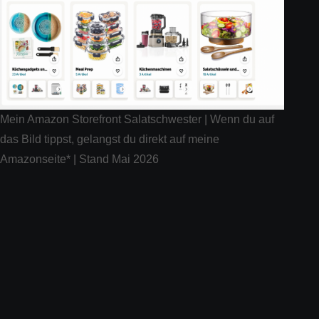
Mein Amazon Storefront Salatschwester | Wenn du auf
das Bild tippst, gelangst du direkt auf meine
Amazonseite* | Stand Mai 2026