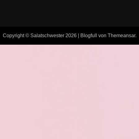
Copyright © Salatschwester 2026
|
Blogfull
von
Themeansar
.