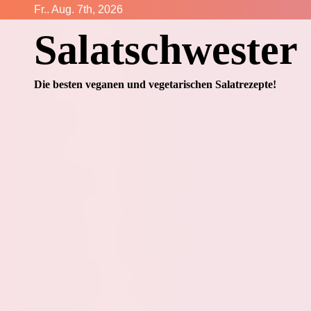
Zum
Fr.. Aug. 7th, 2026
Inhalt
Salatschwester
springen
Die besten veganen und vegetarischen Salatrezepte!