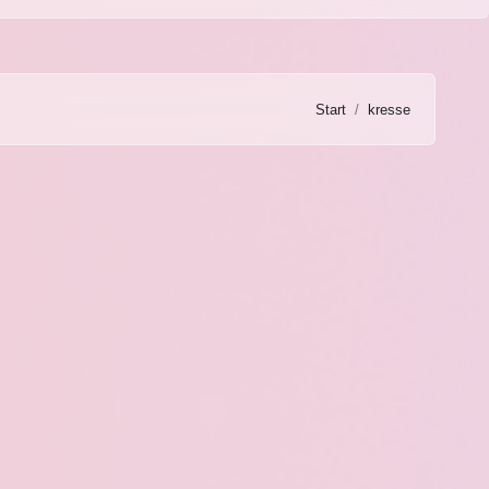
Start
kresse