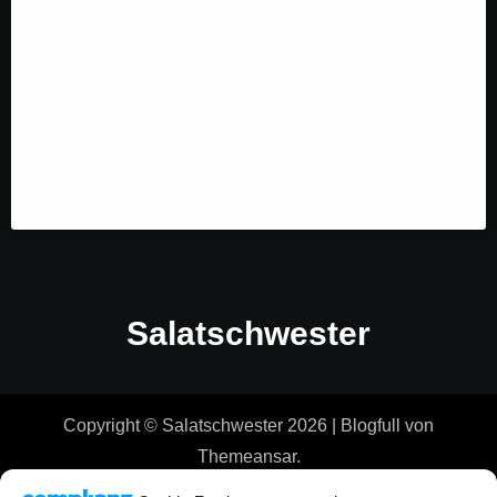
Salatschwester
Copyright © Salatschwester 2026
|
Blogfull
von
Themeansar
.