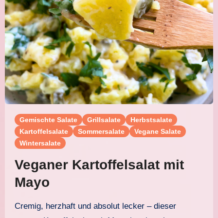
Gemischte Salate
Grillsalate
Herbstsalate
Kartoffelsalate
Sommersalate
Vegane Salate
Wintersalate
Veganer Kartoffelsalat mit
Mayo
Cremig, herzhaft und absolut lecker – dieser