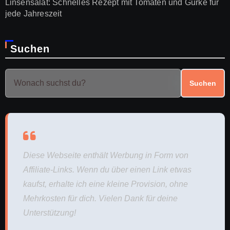
Linsensalat: Schnelles Rezept mit Tomaten und Gurke für
jede Jahreszeit
Suchen
Suchen
Diese Webseite enthält Werbung in Form von
Affiliate-Links. Wenn du über einen Link etwas
kaufst, erhalte ich eine kleine Provision, ohne
Mehrkosten für dich. Vielen Dank für deine
Unterstützung!