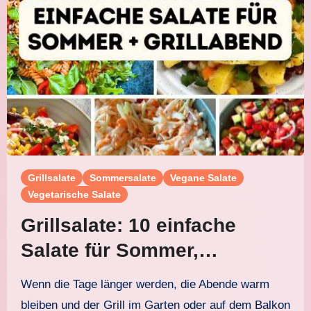
Grillsalate
Sommersalate
Vegane Salate
Vegetarische Salate
Grillsalate: 10 einfache
Salate für Sommer,
Grillabend und Buffet
Wenn die Tage länger werden, die Abende warm
bleiben und der Grill im Garten oder auf dem Balkon