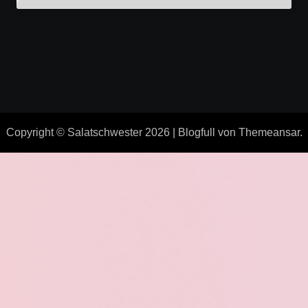
Copyright © Salatschwester 2026
|
Blogfull
von
Themeansar
.