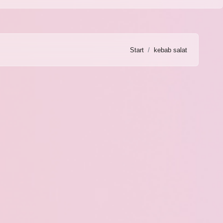
Start
kebab salat