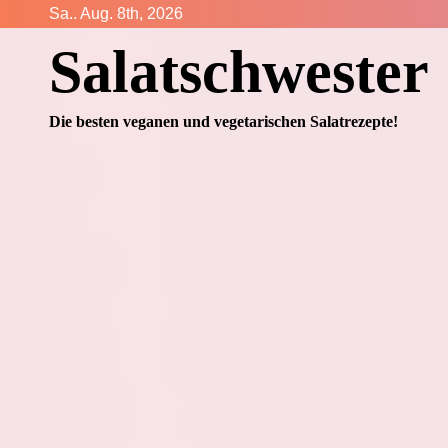
Zum
Sa.. Aug. 8th, 2026
Inhalt
Salatschwester
springen
Die besten veganen und vegetarischen Salatrezepte!