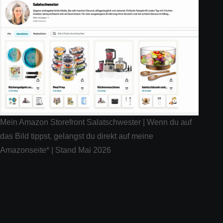
Mein Amazon Storefront Salatschwester | Wenn du auf
das Bild tippst, gelangst du direkt auf meine
Amazonseite* | Stand Mai 2026