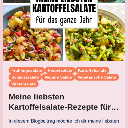
Frühlingssalate
Herbstsalate
Kartoffelsalate
Sommersalate
Vegane Salate
Vegetarische Salate
Wintersalate
Meine liebsten
Kartoffelsalate-Rezepte für
das ganze Jahr
In diesem Blogbeitrag möchte ich dir meine liebsten