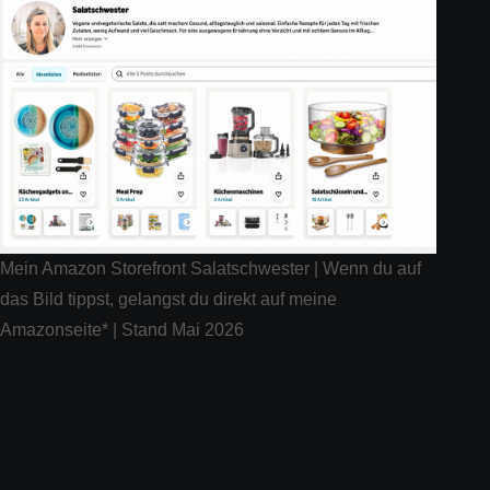
Mein Amazon Storefront Salatschwester | Wenn du auf
das Bild tippst, gelangst du direkt auf meine
Amazonseite* | Stand Mai 2026