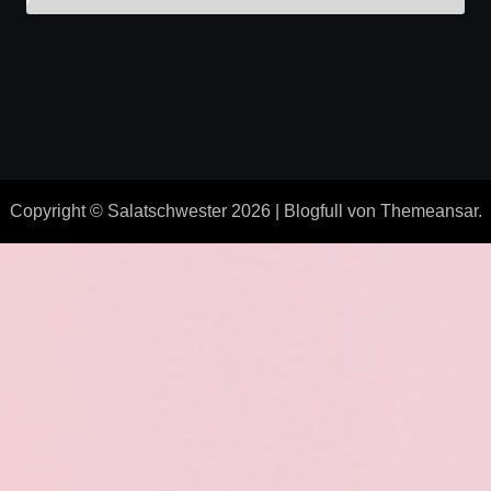
Copyright © Salatschwester 2026
|
Blogfull
von
Themeansar
.