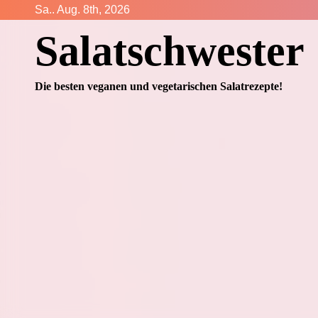
Zum
Sa.. Aug. 8th, 2026
Inhalt
Salatschwester
springen
Die besten veganen und vegetarischen Salatrezepte!