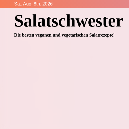
Zum
Sa.. Aug. 8th, 2026
Inhalt
Salatschwester
springen
Die besten veganen und vegetarischen Salatrezepte!