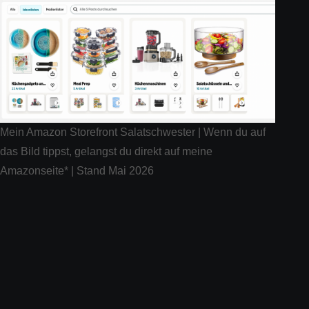
Mein Amazon Storefront Salatschwester | Wenn du auf
das Bild tippst, gelangst du direkt auf meine
Amazonseite* | Stand Mai 2026