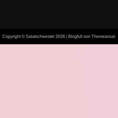
Copyright © Salatschwester 2026
|
Blogfull
von
Themeansar
.