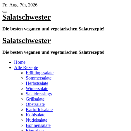
Zum
Fr.. Aug. 7th, 2026
Inhalt
springen
Salatschwester
Die besten veganen und vegetarischen Salatrezepte!
Salatschwester
Die besten veganen und vegetarischen Salatrezepte!
Home
Alle Rezepte
Frühlingssalate
Sommersalate
Herbstsalate
Wintersalate
Salatdressings
Grillsalate
Obstsalate
Kartoffelsalate
Kohlsalate
Nudelsalate
Bohnensalate
Eiersalate