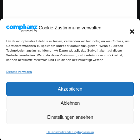
Cookie-Zustimmung verwalten
Um dir ein optimales Erlebnis zu bieten, verwenden wir Technologien wie Cookies, um
Geräteinformationen zu speichern und/oder darauf zuzugreifen. Wenn du diesen
Technologien zustimmst, können wir Daten wie z.B. das Surfverhalten auf dieser
Website verarbeiten. Wenn du deine Zustimmung nicht erteilst oder zurückziehst,
können bestimmte Merkmale und Funktionen beeinträchtigt werden.
Dienste verwalten
Akzeptieren
Salatschwester
Ablehnen
Einstellungen ansehen
Copyright © Salatschwester 2026
|
Blogfull
von
Themeansar
.
Datenschutzerklärung
Impressum