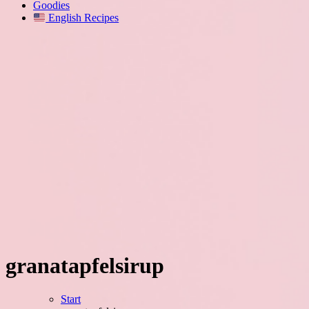
Goodies
English Recipes
granatapfelsirup
Start