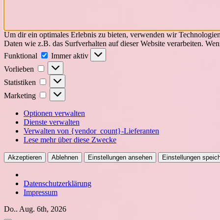
Um dir ein optimales Erlebnis zu bieten, verwenden wir Technologie
Daten wie z.B. das Surfverhalten auf dieser Website verarbeiten. We
Funktional
Funktional
Immer aktiv
Vorlieben
Vorlieben
Statistiken
Statistiken
Marketing
Marketing
Optionen verwalten
Dienste verwalten
Verwalten von {vendor_count}-Lieferanten
Lese mehr über diese Zwecke
Akzeptieren
Ablehnen
Einstellungen ansehen
Einstellungen speic
Datenschutzerklärung
Impressum
Zum
Do.. Aug. 6th, 2026
Inhalt