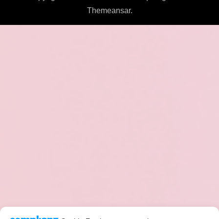
Themeansar
.