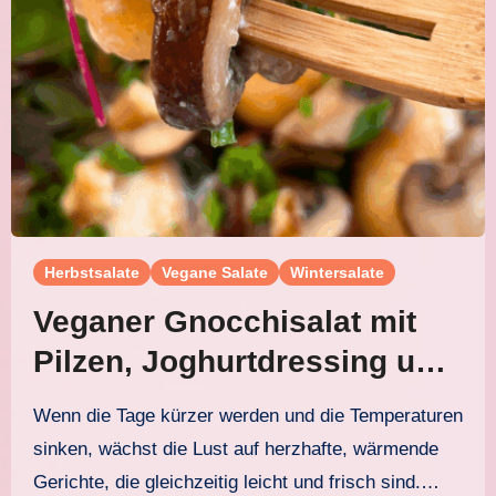
Herbstsalate
Vegane Salate
Wintersalate
Veganer Gnocchisalat mit
Pilzen, Joghurtdressing und
Walnuss-Topping
Wenn die Tage kürzer werden und die Temperaturen
sinken, wächst die Lust auf herzhafte, wärmende
Gerichte, die gleichzeitig leicht und frisch sind.…