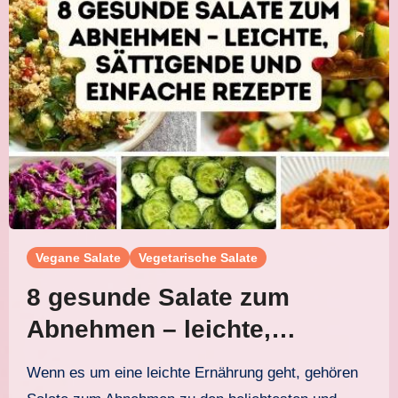
Vegane Salate
Vegetarische Salate
8 gesunde Salate zum
Abnehmen – leichte,
sättigende und einfache
Wenn es um eine leichte Ernährung geht, gehören
Rezepte