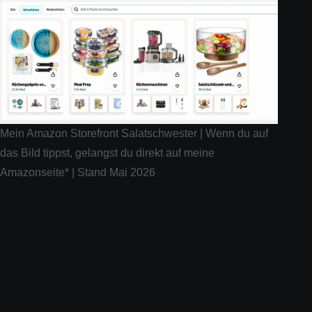
Mein Amazon Storefront Salatschwester | Wenn du auf
das Bild tippst, gelangst du direkt auf meine
Amazonseite* | Stand Mai 2026