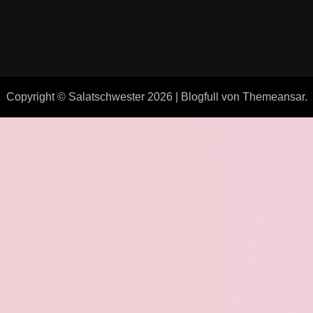
Copyright © Salatschwester 2026
|
Blogfull
von
Themeansar
.