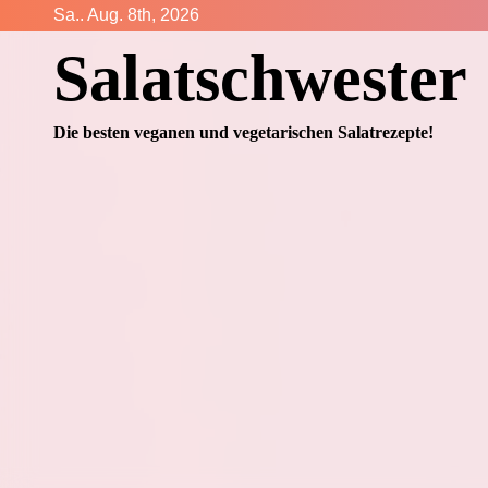
Zum
Sa.. Aug. 8th, 2026
Inhalt
Salatschwester
springen
Die besten veganen und vegetarischen Salatrezepte!