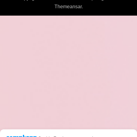
Themeansar
.