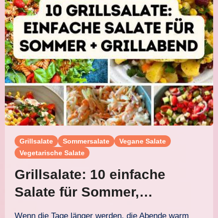
Grillsalate
Sommersalate
Vegane Salate
Vegetarische Salate
Grillsalate: 10 einfache
Salate für Sommer,
Grillabend und Buffet
Wenn die Tage länger werden, die Abende warm