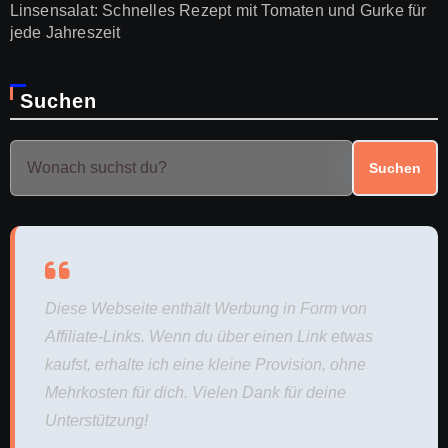
Linsensalat: Schnelles Rezept mit Tomaten und Gurke für
jede Jahreszeit
Suchen
Suchen
Diese Webseite enthält Werbung in Form von
Affiliate-Links. Wenn du über einen Link etwas
kaufst, erhalte ich eine kleine Provision, ohne
Mehrkosten für dich. Vielen Dank für deine
Unterstützung!