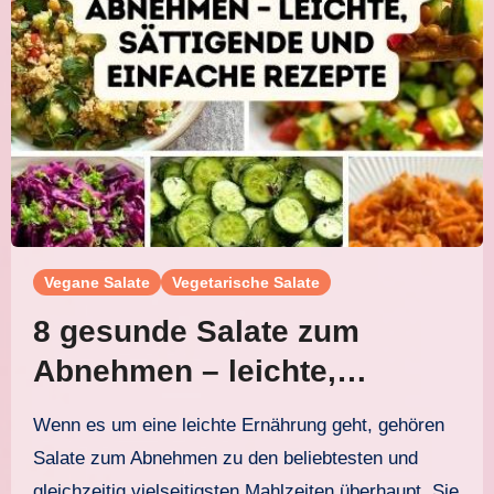
Vegane Salate
Vegetarische Salate
8 gesunde Salate zum
Abnehmen – leichte,
sättigende und einfache
Wenn es um eine leichte Ernährung geht, gehören
Rezepte
Salate zum Abnehmen zu den beliebtesten und
gleichzeitig vielseitigsten Mahlzeiten überhaupt. Sie