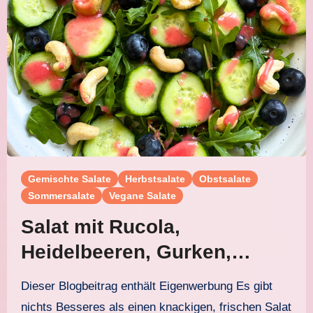
Gemischte Salate
Herbstsalate
Obstsalate
Sommersalate
Vegane Salate
Salat mit Rucola,
Heidelbeeren, Gurken,
Cashewkernen und
Dieser Blogbeitrag enthält Eigenwerbung Es gibt
Himbeervinaigrette
nichts Besseres als einen knackigen, frischen Salat