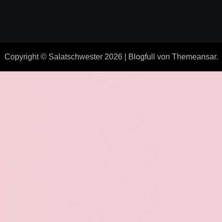
Copyright © Salatschwester 2026
|
Blogfull
von
Themeansar
.