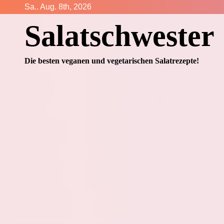
Zum
Sa.. Aug. 8th, 2026
Inhalt
Salatschwester
springen
Die besten veganen und vegetarischen Salatrezepte!