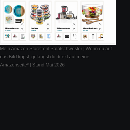
Mein Amazon Storefront Salatschwester | Wenn du auf
das Bild tippst, gelangst du direkt auf meine
Amazonseite* | Stand Mai 2026