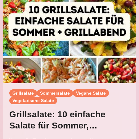
Grillsalate
Sommersalate
Vegane Salate
Vegetarische Salate
Grillsalate: 10 einfache
Salate für Sommer,
Grillabend und Buffet