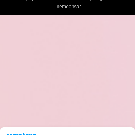
Themeansar
.