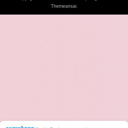
Themeansar
.