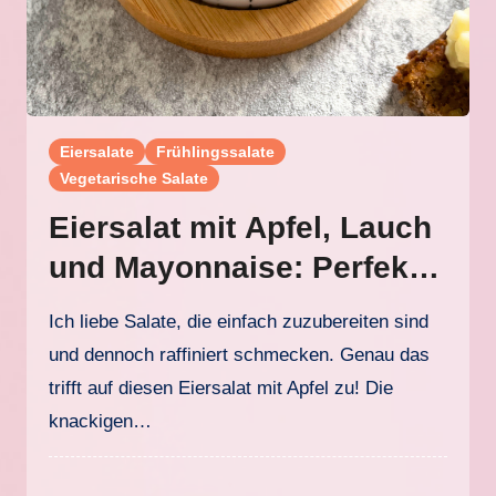
Eiersalate
Frühlingssalate
Vegetarische Salate
Eiersalat mit Apfel, Lauch
und Mayonnaise: Perfekt
für Brot, Brunch und Meal-
Ich liebe Salate, die einfach zuzubereiten sind
Prep
und dennoch raffiniert schmecken. Genau das
trifft auf diesen Eiersalat mit Apfel zu! Die
knackigen…