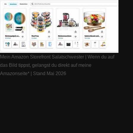
Mein Amazon Storefront Salatschwester | Wenn du auf
das Bild tippst, gelangst du direkt auf meine
Amazonseite* | Stand Mai 2026