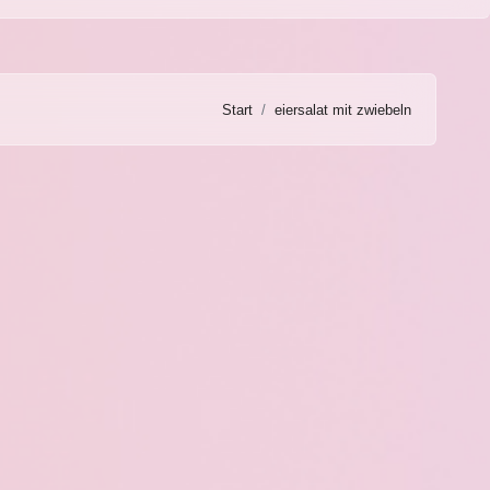
Start
eiersalat mit zwiebeln