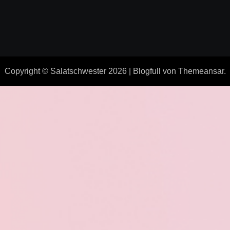
Copyright © Salatschwester 2026
|
Blogfull
von
Themeansar
.