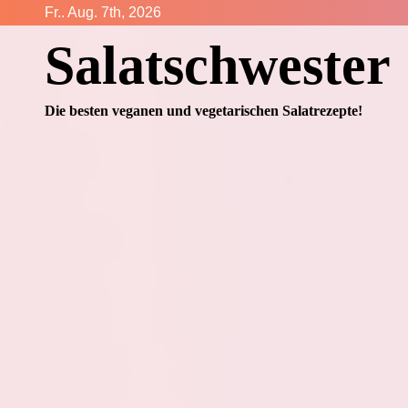
Zum
Fr.. Aug. 7th, 2026
Inhalt
Salatschwester
springen
Die besten veganen und vegetarischen Salatrezepte!