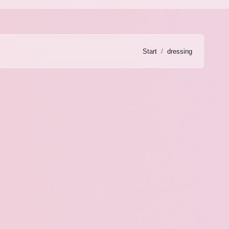
Start
dressing