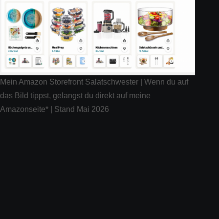
Mein Amazon Storefront Salatschwester | Wenn du auf
das Bild tippst, gelangst du direkt auf meine
Amazonseite* | Stand Mai 2026