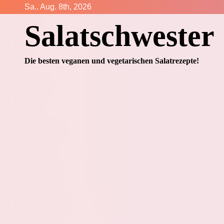
Zum
Sa.. Aug. 8th, 2026
Inhalt
Salatschwester
springen
Die besten veganen und vegetarischen Salatrezepte!