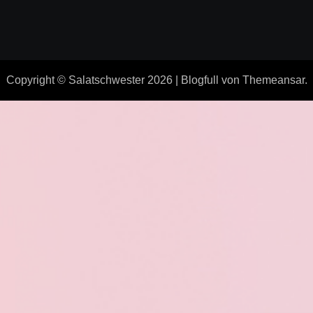
Copyright © Salatschwester 2026
|
Blogfull
von
Themeansar
.