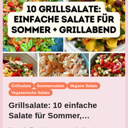
Grillsalate
Sommersalate
Vegane Salate
Vegetarische Salate
Grillsalate: 10 einfache
Salate für Sommer,
Grillabend und Buffet