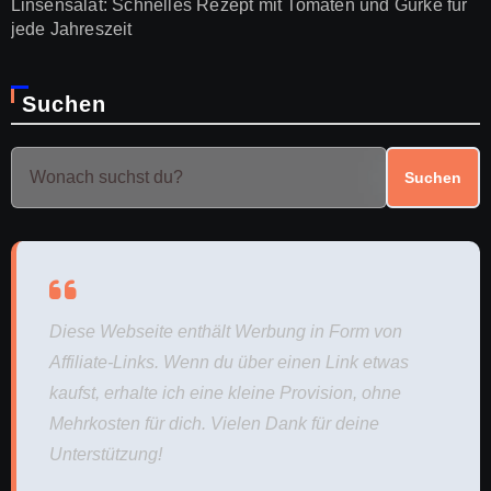
Linsensalat: Schnelles Rezept mit Tomaten und Gurke für
jede Jahreszeit
Suchen
Suchen
Diese Webseite enthält Werbung in Form von
Affiliate-Links. Wenn du über einen Link etwas
kaufst, erhalte ich eine kleine Provision, ohne
Mehrkosten für dich. Vielen Dank für deine
Unterstützung!