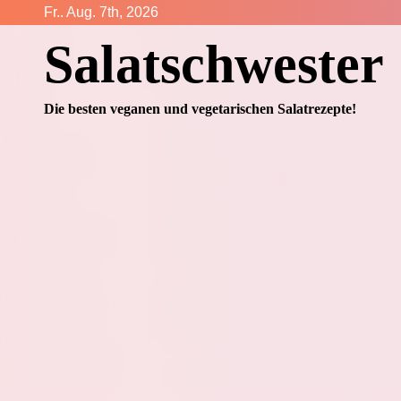
Zum
Fr.. Aug. 7th, 2026
Inhalt
Salatschwester
springen
Die besten veganen und vegetarischen Salatrezepte!