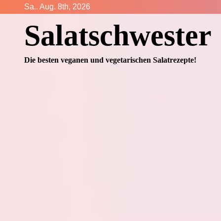
Zum
Sa.. Aug. 8th, 2026
Inhalt
Salatschwester
springen
Die besten veganen und vegetarischen Salatrezepte!