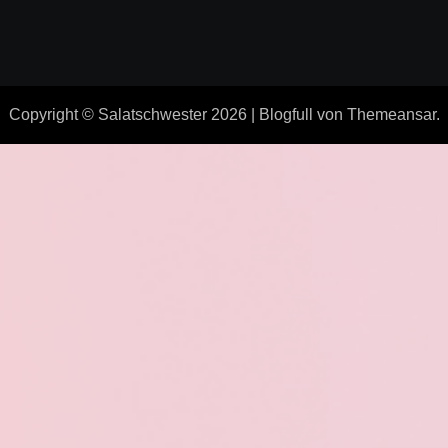
Copyright © Salatschwester 2026
|
Blogfull
von
Themeansar
.