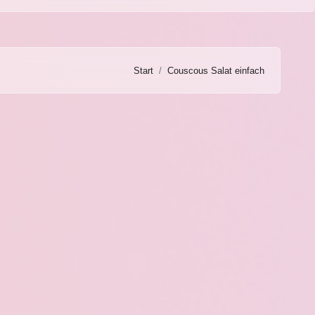
Start
Couscous Salat einfach