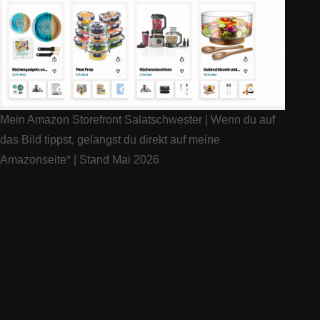
Mein Amazon Storefront Salatschwester | Wenn du auf
das Bild tippst, gelangst du direkt auf meine
Amazonseite* | Stand Mai 2026