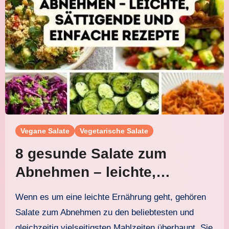
Vegane Salate
Vegetarische Salate
8 gesunde Salate zum
Abnehmen – leichte,
sättigende und einfache
Wenn es um eine leichte Ernährung geht, gehören
Rezepte
Salate zum Abnehmen zu den beliebtesten und
gleichzeitig vielseitigsten Mahlzeiten überhaupt. Sie