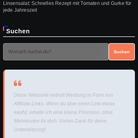
Linsensalat: Schnelles Rezept mit Tomaten und Gurke für
jede Jahreszeit
Suchen
Suchen
Diese Webseite enthält Werbung in Form von
Affiliate-Links. Wenn du über einen Link etwas
kaufst, erhalte ich eine kleine Provision, ohne
Mehrkosten für dich. Vielen Dank für deine
Unterstützung!