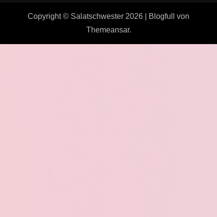
Copyright © Salatschwester 2026
|
Blogfull
von
Themeansar
.