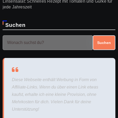
Linsensalat: Schnelles Rezept mit Tomaten und Gurke für
jede Jahreszeit
Suchen
Suchen
Diese Webseite enthält Werbung in Form von
Affiliate-Links. Wenn du über einen Link etwas
kaufst, erhalte ich eine kleine Provision, ohne
Mehrkosten für dich. Vielen Dank für deine
Unterstützung!