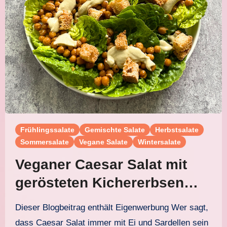
Frühlingssalate
Gemischte Salate
Herbstsalate
Sommersalate
Vegane Salate
Wintersalate
Veganer Caesar Salat mit
gerösteten Kichererbsen
und selbstgemachtem
Dieser Blogbeitrag enthält Eigenwerbung Wer sagt,
Caesar Dressing
dass Caesar Salat immer mit Ei und Sardellen sein