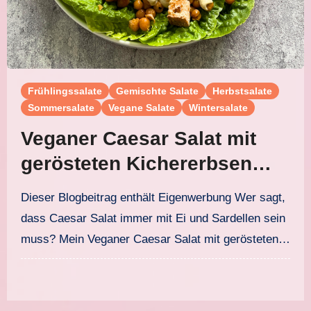
Frühlingssalate
Gemischte Salate
Herbstsalate
Sommersalate
Vegane Salate
Wintersalate
Veganer Caesar Salat mit
gerösteten Kichererbsen
und selbstgemachtem
Dieser Blogbeitrag enthält Eigenwerbung Wer sagt,
Caesar Dressing
dass Caesar Salat immer mit Ei und Sardellen sein
muss? Mein Veganer Caesar Salat mit gerösteten…