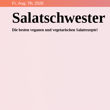
Zum
Fr.. Aug. 7th, 2026
Inhalt
Salatschwester
springen
Die besten veganen und vegetarischen Salatrezepte!