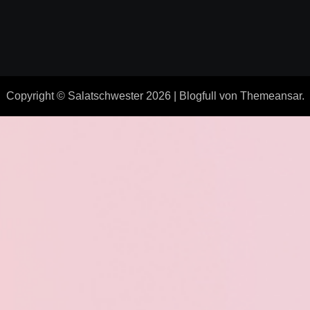
Copyright © Salatschwester 2026
|
Blogfull
von
Themeansar
.