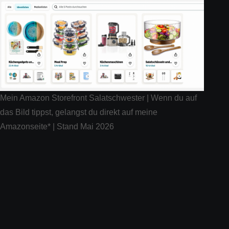
Mein Amazon Storefront Salatschwester | Wenn du auf
das Bild tippst, gelangst du direkt auf meine
Amazonseite* | Stand Mai 2026