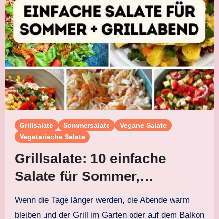
Grillsalate
Sommersalate
Vegane Salate
Vegetarische Salate
Grillsalate: 10 einfache
Salate für Sommer,
Grillabend und Buffet
Wenn die Tage länger werden, die Abende warm
bleiben und der Grill im Garten oder auf dem Balkon