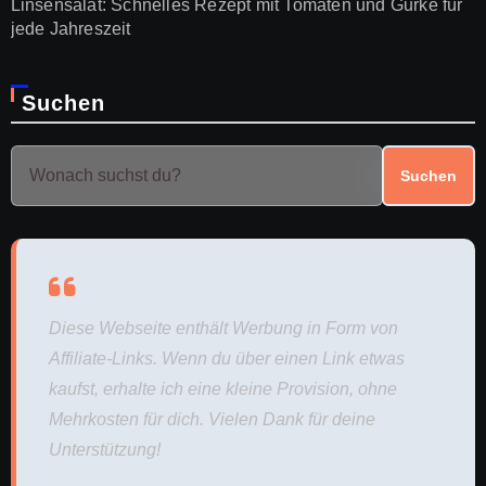
Linsensalat: Schnelles Rezept mit Tomaten und Gurke für
jede Jahreszeit
Suchen
Suchen
Diese Webseite enthält Werbung in Form von
Affiliate-Links. Wenn du über einen Link etwas
kaufst, erhalte ich eine kleine Provision, ohne
Mehrkosten für dich. Vielen Dank für deine
Unterstützung!